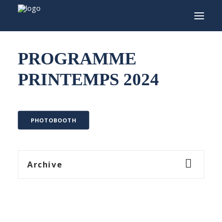
PROGRAMME
INFO
PRINTEMPS 2024
PROGRAMME
INVITÉS
ACTIVITÉS
PHOTOBOOTH
CONTACTEZ
TICKETS
Archive
ENGLISH
FRANÇAIS