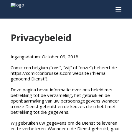
Privacybeleid
INFO
PROGRAMMA
Ingangsdatum: October 09, 2018
GASTEN
Comic con belgium (“ons”, “wij” of “onze”) beheert de
ACTIVITEITEN
https://comicconbrussels.com website (“hierna
CONTACT
genoemd Dienst”).
Deze pagina bevat informatie over ons beleid met
TICKETS
betrekking tot de verzameling, het gebruik en de
openbaarmaking van uw persoonsgegevens wanneer
u onze Dienst gebruikt en de keuzes die u hebt met
betrekking tot die gegevens.
ENGLISH
Wij gebruiken uw gegevens om de Dienst te leveren
FRANÇAIS
en te verbeteren. Wanneer u de Dienst gebruikt, gaat