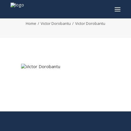
Victor Dorobantu
Home
Victor Dorobantu
Victor Dorobantu
INFO
PROGRAMMA
GASTEN
ACTIVITEITEN
CONTACT
TICKETS
ENGLISH
FRANÇAIS