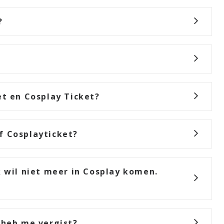
?
et en Cosplay Ticket?
f Cosplayticket?
k wil niet meer in Cosplay komen.
 heb me vergist?