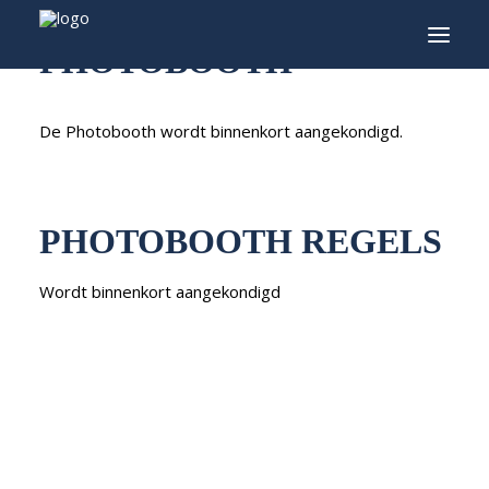
PHOTOBOOTH
INFO
De Photobooth wordt binnenkort aangekondigd.
PROGRAMMA
GASTEN
PHOTOBOOTH REGELS
ACTIVITEITEN
CONTACT
Wordt binnenkort aangekondigd
TICKETS
ENGLISH
FRANÇAIS