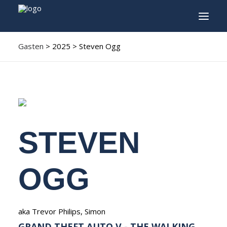
Gasten
> 2025 > Steven Ogg
INFO
PROGRAMMA
GASTEN
ACTIVITEITEN
STEVEN
CONTACT
TICKETS
OGG
ENGLISH
aka Trevor Philips, Simon
FRANÇAIS
GRAND THEFT AUTO V - THE WALKING