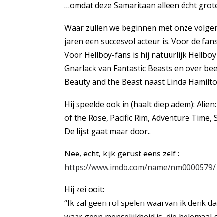
…omdat deze Samaritaan alleen écht grote
Waar zullen we beginnen met onze volgende 
jaren een succesvol acteur is. Voor de fan
Voor Hellboy-fans is hij natuurlijk Hellboy 
Gnarlack van Fantastic Beasts en over bee
Beauty and the Beast naast Linda Hamilto
Hij speelde ook in (haalt diep adem): Alie
of the Rose, Pacific Rim, Adventure Time, 
De lijst gaat maar door..
Nee, echt, kijk gerust eens zelf :
https://www.imdb.com/name/nm0000579/
Hij zei ooit:
“Ik zal geen rol spelen waarvan ik denk dat
waar geen menselijkheid is, die helemaal 