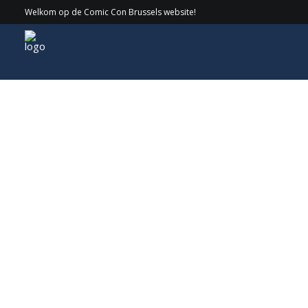
Welkom op de Comic Con Brussels website!
Gasten
> 2022 > Ron Perlman aka Hellboy