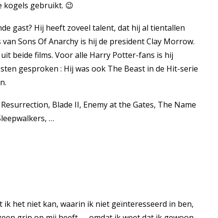
 kogels gebruikt. 😉
gast? Hij heeft zoveel talent, dat hij al tientallen
s van Sons Of Anarchy is hij de president Clay Morrow.
uit beide films. Voor alle Harry Potter-fans is hij
sten gesproken : Hij was ook The Beast in de Hit-serie
n.
n: Resurrection, Blade II, Enemy at the Gates, The Name
Sleepwalkers, …
 ik het niet kan, waarin ik niet geïnteresseerd in ben,
geen grip op mij heeft, … omdat ik weet dat ik gewoon