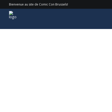
Bienvenue au site de Comic Con Brussels!
Invités
> 2022 > Ron Perlman aka Hellboy