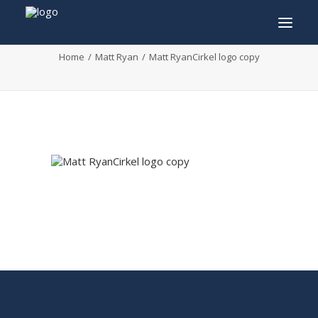
Matt RyanCirkel logo copy
Home
Matt Ryan
Matt RyanCirkel logo copy
INFO
PROGRAMMA
GASTEN
ACTIVITEITEN
CONTACT
TICKETS
ENGLISH
FRANÇAIS