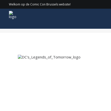
Welkom op de Comic Con Brussels website!
DC’s_Legends_of_Tomorrow_logo