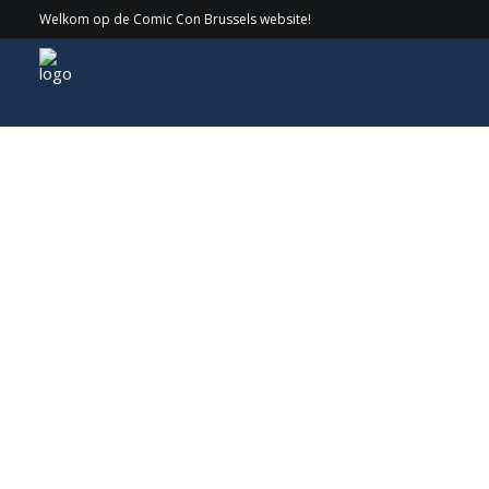
Welkom op de Comic Con Brussels website!
Gasten
> 2024 > John Rhys Davies