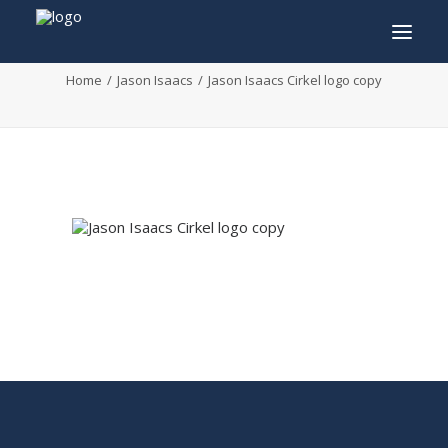
Jason Isaacs Cirkel logo copy
Home
Jason Isaacs
Jason Isaacs Cirkel logo copy
INFO
PROGRAMMA
GASTEN
ACTIVITEITEN
CONTACT
TICKETS
ENGLISH
FRANÇAIS