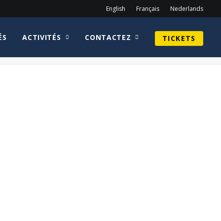
English
Français
Nederlands
ÉS
ACTIVITÉS
CONTACTEZ
TICKETS
Home
homepage fr
RichardBrake