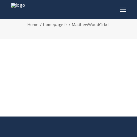
MatthewWoodCirkel
Home
homepage fr
MatthewWoodCirkel
INFO
PROGRAMME
INVITÉS
ACTIVITÉS
CONTACTEZ
TICKETS
ENGLISH
FRANÇAIS