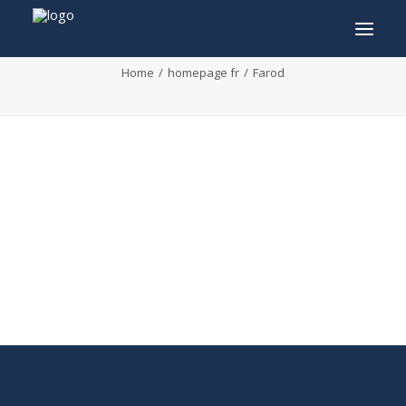
Farod
Home
homepage fr
Farod
INFO
PROGRAMME
INVITÉS
ACTIVITÉS
CONTACTEZ
TICKETS
ENGLISH
FRANÇAIS