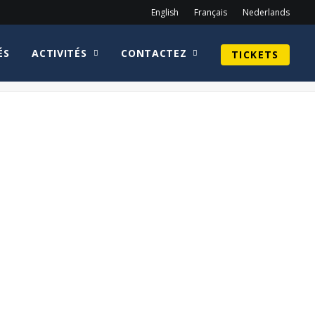
English
Français
Nederlands
ÉS
ACTIVITÉS
CONTACTEZ
TICKETS
Home
homepage fr
COMICCON_24-SATURDAY_044 copy2