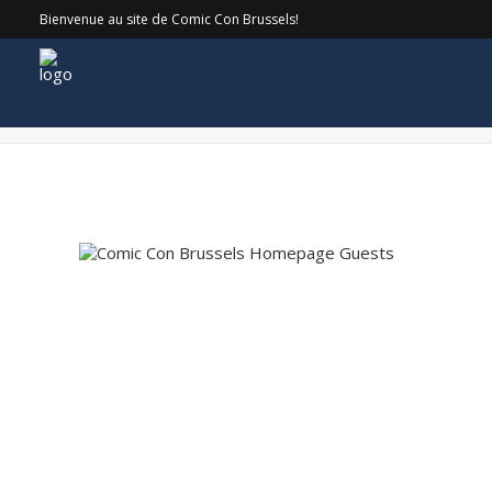
Bienvenue au site de Comic Con Brussels!
COMICCON_24-SATURDAY_044 copy2