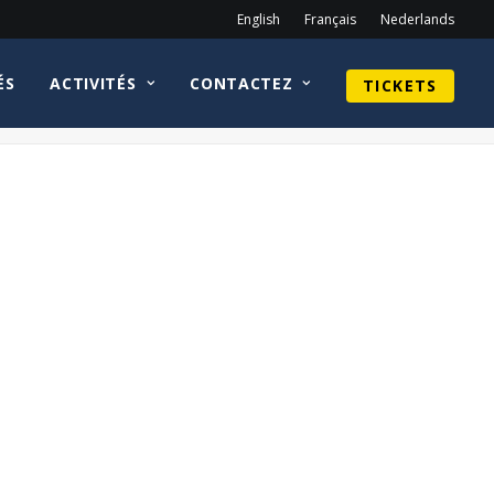
English
Français
Nederlands
ÉS
ACTIVITÉS
CONTACTEZ
TICKETS
Home
homepage fr
Joonas Suotamo