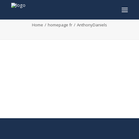
AnthonyDaniels
Home
homepage fr
AnthonyDaniels
INFO
PROGRAMME
INVITÉS
ACTIVITÉS
CONTACTEZ
TICKETS
ENGLISH
FRANÇAIS