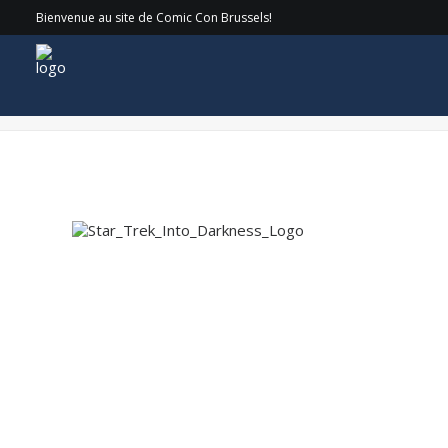
Bienvenue au site de Comic Con Brussels!
Star_Trek_Into_Darkness_Logo