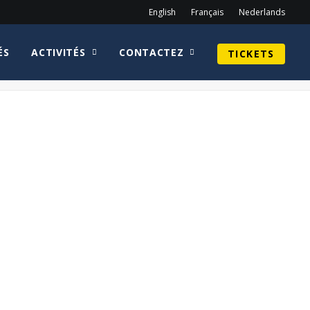
English
Français
Nederlands
ÉS
ACTIVITÉS
CONTACTEZ
TICKETS
Home
Peter Weller
Star_Trek_Into_Darkness_Logo