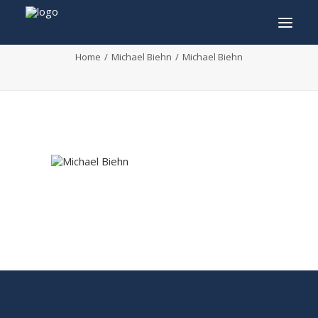
Michael Biehn
Home
Michael Biehn
Michael Biehn
INFO
PROGRAMME
INVITÉS
ACTIVITÉS
CONTACTEZ
TICKETS
ENGLISH
FRANÇAIS