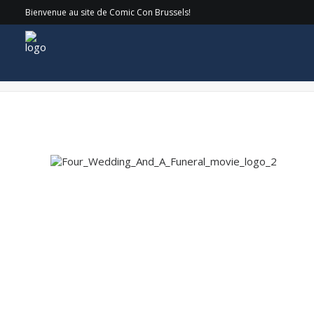
Bienvenue au site de Comic Con Brussels!
Four_Wedding_And_A_Funeral_movie_logo_2