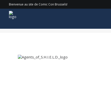
Bienvenue au site de Comic Con Brussels!
Agents_of_S.H.I.E.L.D._logo