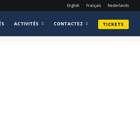
English
Français
Nederlands
ÉS
ACTIVITÉS
CONTACTEZ
TICKETS
Home
John Hannah
Agents_of_S.H.I.E.L.D._logo