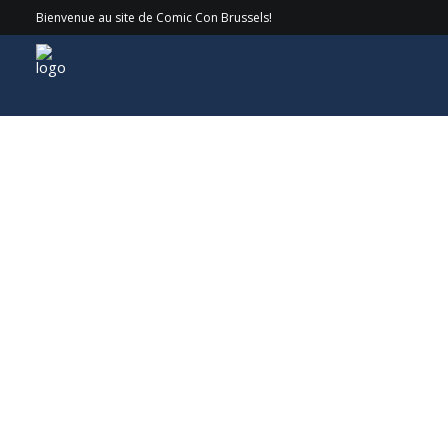
Bienvenue au site de Comic Con Brussels!
Invités
> 2023 > Jamie Campbell Bower