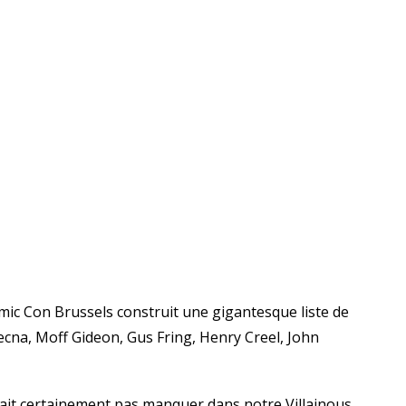
omic Con Brussels construit une gigantesque liste de
ecna, Moff Gideon, Gus Fring, Henry Creel, John
rait certainement pas manquer dans notre Villainous