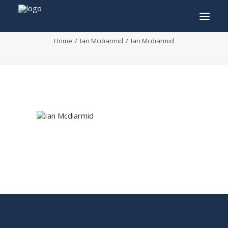
Ian Mcdiarmid
Home
Ian Mcdiarmid
Ian Mcdiarmid
INFO
PROGRAMME
INVITÉS
ACTIVITÉS
CONTACTEZ
TICKETS
ENGLISH
FRANÇAIS