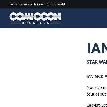
Bienvenue au site de Comic Con Brussels!
Invités
> 2020 > Ian Mcdiarmid
IA
STAR WAR
IAN MCDIA
Nous sommes
tout début 
Le destruct