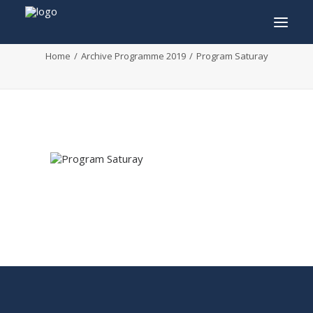
Program Saturay
Home
Archive Programme 2019
Program Saturay
INFO
PROGRAMME
INVITÉS
ACTIVITÉS
CONTACTEZ
TICKETS
ENGLISH
FRANÇAIS