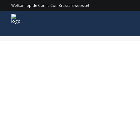
Welkom op de Comic Con Brussels website!
youtubeville