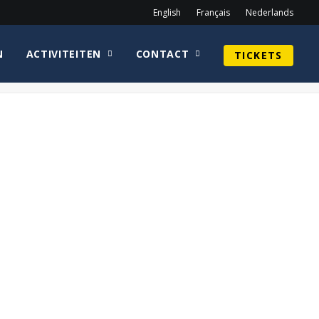
English
Français
Nederlands
N
ACTIVITEITEN
CONTACT
TICKETS
Home
Youtube Ville
youtubeville