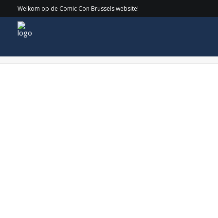
Welkom op de Comic Con Brussels website!
Schermafbeelding 2019-02-21 om 11.12.13