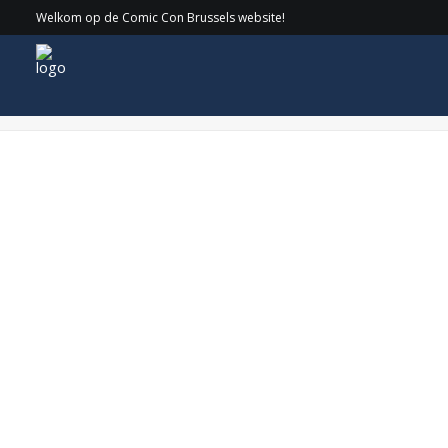
Welkom op de Comic Con Brussels website!
WEB_WarwickDavis