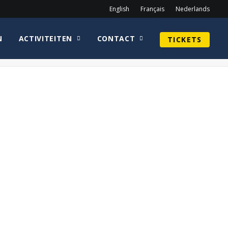
English
Français
Nederlands
N
ACTIVITEITEN
CONTACT
TICKETS
Home
WEB_WarwickDavis
WEB_WarwickDavis