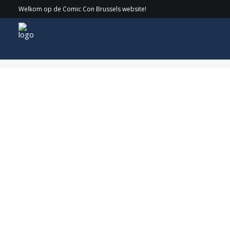
Welkom op de Comic Con Brussels website!
WEB_OrliShoshan Tekens