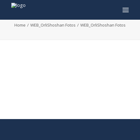
WEB_OrliShoshan Fotos
Home
WEB_OrliShoshan Fotos
WEB_OrliShoshan Fotos
INFO
PROGRAMMA
GASTEN
ACTIVITEITEN
CONTACT
TICKETS
ENGLISH
FRANÇAIS