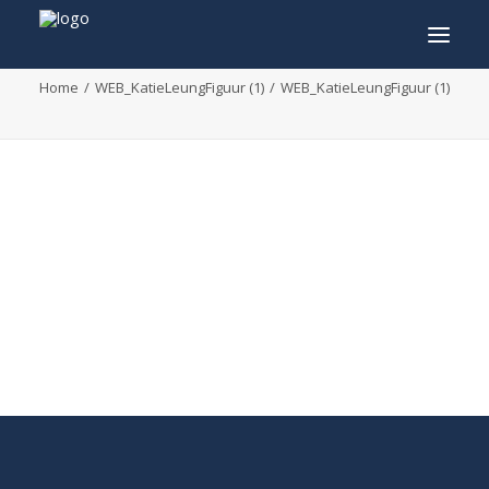
WEB_KatieLeungFiguur (1)
Home
WEB_KatieLeungFiguur (1)
WEB_KatieLeungFiguur (1)
INFO
PROGRAMMA
GASTEN
ACTIVITEITEN
CONTACT
TICKETS
ENGLISH
FRANÇAIS