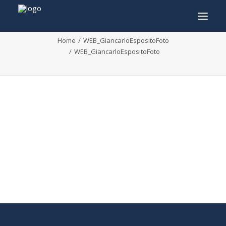
WEB_GiancarloEspositoFoto
Home
WEB_GiancarloEspositoFoto
WEB_GiancarloEspositoFoto
INFO
PROGRAMMA
GASTEN
ACTIVITEITEN
CONTACT
TICKETS
ENGLISH
FRANÇAIS