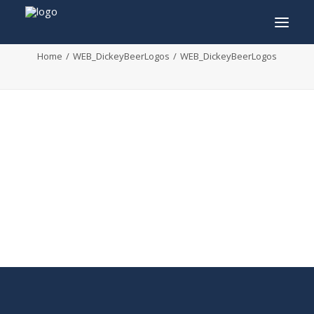
WEB_DickeyBeerLogos
Home
WEB_DickeyBeerLogos
WEB_DickeyBeerLogos
INFO
PROGRAMMA
GASTEN
ACTIVITEITEN
CONTACT
TICKETS
ENGLISH
FRANÇAIS