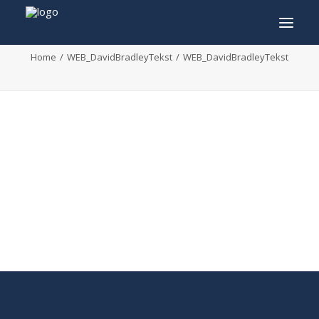
WEB_DavidBradleyTekst
Home
WEB_DavidBradleyTekst
WEB_DavidBradleyTekst
INFO
PROGRAMMA
GASTEN
ACTIVITEITEN
CONTACT
TICKETS
ENGLISH
FRANÇAIS