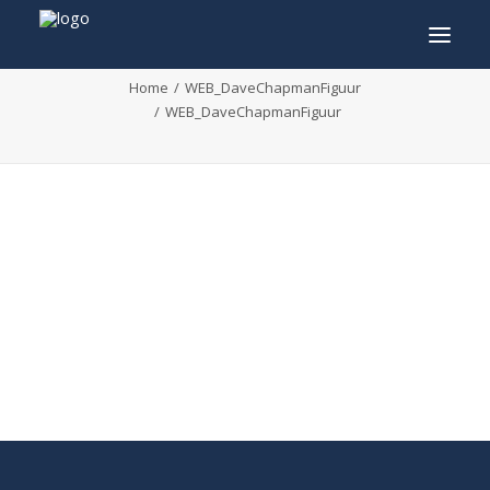
WEB_DaveChapmanFiguur
Home
WEB_DaveChapmanFiguur
WEB_DaveChapmanFiguur
INFO
PROGRAMMA
GASTEN
ACTIVITEITEN
CONTACT
TICKETS
ENGLISH
FRANÇAIS