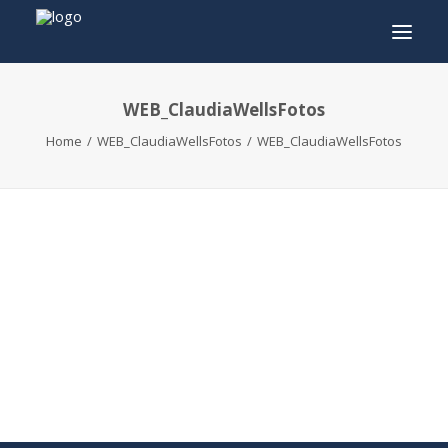
WEB_ClaudiaWellsFotos
INFO
Home
WEB_ClaudiaWellsFotos
WEB_ClaudiaWellsFotos
PROGRAMMA
GASTEN
ACTIVITEITEN
CONTACT
TICKETS
ENGLISH
FRANÇAIS