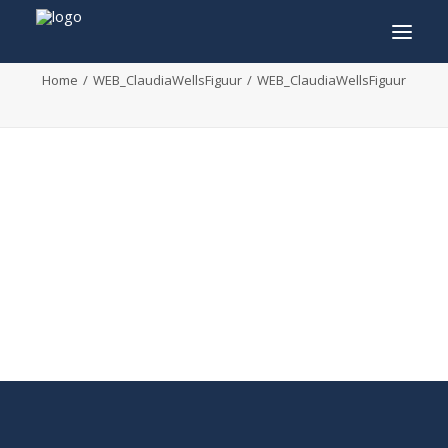
WEB_ClaudiaWellsFiguur
Home
WEB_ClaudiaWellsFiguur
WEB_ClaudiaWellsFiguur
INFO
PROGRAMMA
GASTEN
ACTIVITEITEN
CONTACT
TICKETS
ENGLISH
FRANÇAIS