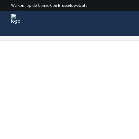
Welkom op de Comic Con Brussels website!
WEB_CatherineLetters