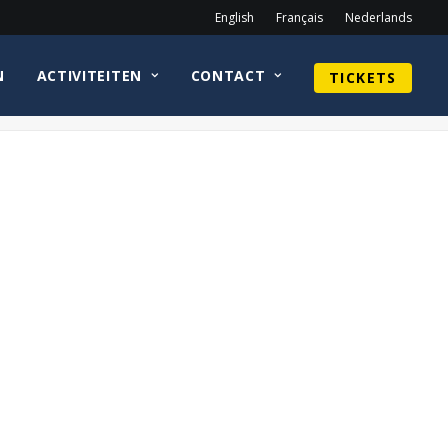
English
Français
Nederlands
N
ACTIVITEITEN
CONTACT
TICKETS
Home
WEB_CatherineLetters
WEB_CatherineLetters