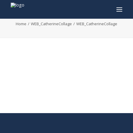
WEB_CatherineCollage
Home
WEB_CatherineCollage
WEB_CatherineCollage
INFO
PROGRAMMA
GASTEN
ACTIVITEITEN
CONTACT
TICKETS
ENGLISH
FRANÇAIS