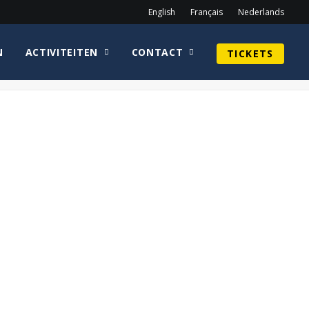
English
Français
Nederlands
N
ACTIVITEITEN
CONTACT
TICKETS
Home
WEB_CariceVanHoutenTekst
WEB_CariceVanHoutenTekst