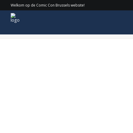
Welkom op de Comic Con Brussels website!
WEB_CariceVanHoutenTekst