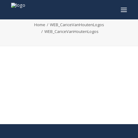
WEB_CariceVanHoutenLogos
Home
WEB_CariceVanHoutenLogos
WEB_CariceVanHoutenLogos
INFO
PROGRAMMA
GASTEN
ACTIVITEITEN
CONTACT
TICKETS
ENGLISH
FRANÇAIS