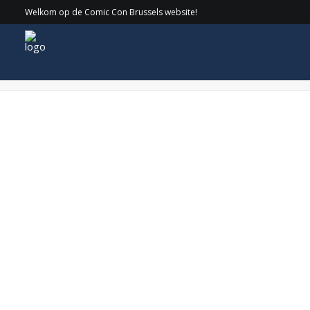
Welkom op de Comic Con Brussels website!
WEB_BRIANHERRINGFotos