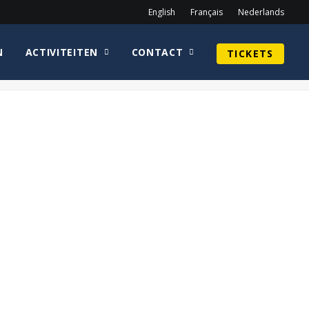
English
Français
Nederlands
N
ACTIVITEITEN
CONTACT
TICKETS
Home
WEB_BRIANHERRINGFotos
WEB_BRIANHERRINGFotos