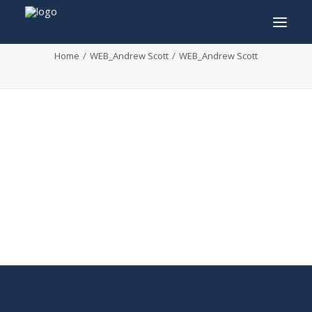
WEB_Andrew Scott
Home
WEB_Andrew Scott
WEB_Andrew Scott
INFO
PROGRAMMA
GASTEN
ACTIVITEITEN
CONTACT
TICKETS
ENGLISH
FRANÇAIS