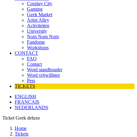
Cosplay City
Gaming
Geek Market
Artist Alley
Activiteiten
University
Nom Nom Nom
Fandome
Workshops
CONTACT
FAQ
Contact
Word standhouder
Word vrijwilliger
Pers
TICKETS
ENGLISH
FRANÇAIS
NEDERLANDS
Ticket Geek deluxe
Home
Tickets