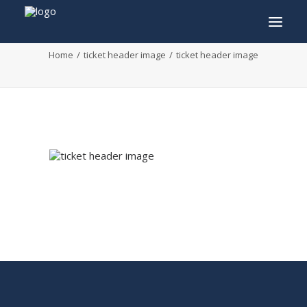
ticket header image
Home
ticket header image
ticket header image
INFO
PROGRAMMA
GASTEN
ACTIVITEITEN
CONTACT
TICKETS
ENGLISH
FRANÇAIS