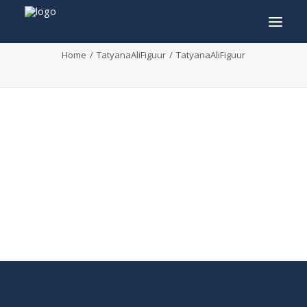
TatyanaAliFiguur
Home
TatyanaAliFiguur
TatyanaAliFiguur
INFO
PROGRAMMA
GASTEN
ACTIVITEITEN
CONTACT
TICKETS
ENGLISH
FRANÇAIS