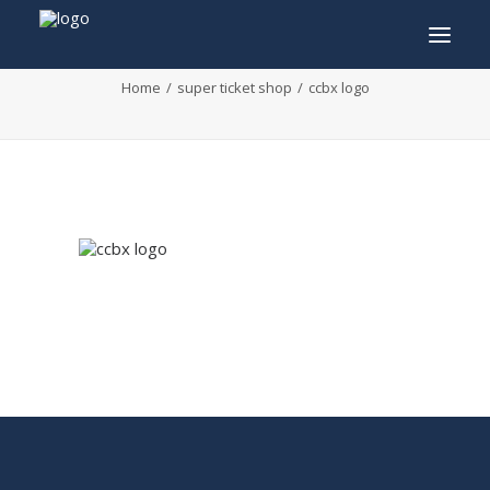
ccbx logo
Home
super ticket shop
ccbx logo
INFO
PROGRAMMA
GASTEN
ACTIVITEITEN
CONTACT
TICKETS
ENGLISH
FRANÇAIS