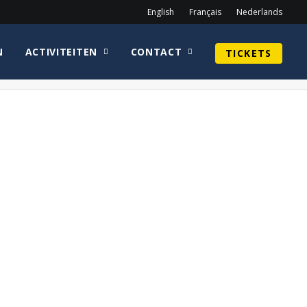
English
Français
Nederlands
N
ACTIVITEITEN
CONTACT
TICKETS
Home
Programma
Prog_sat2(1)