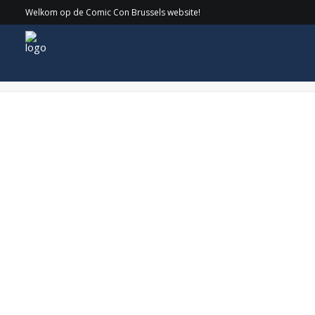
Welkom op de Comic Con Brussels website!
Prog_sat2(1)