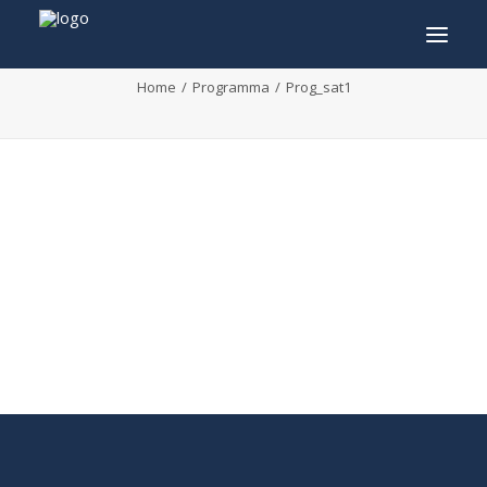
Prog_sat1
Home
Programma
Prog_sat1
INFO
PROGRAMMA
GASTEN
ACTIVITEITEN
CONTACT
TICKETS
ENGLISH
FRANÇAIS